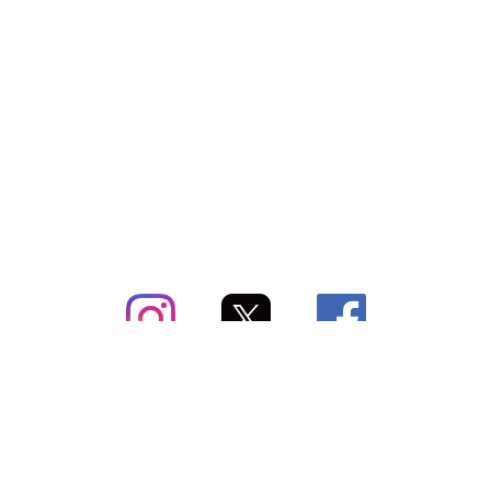
subsc（サブスク）とは
よくあるご質問
出店・掲載のご案内
お問い合わせ
メディア紹介情報
配送方法・配送料