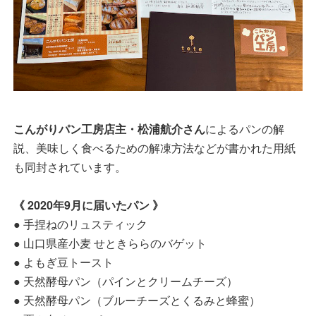
こんがりパン工房店主・松浦航介さん
によるパンの解
説、美味しく食べるための解凍方法などが書かれた用紙
も同封されています。
《 2020年9月に届いたパン 》
● 手捏ねのリュスティック
● 山口県産小麦 せときららのバゲット
● よもぎ豆トースト
● 天然酵母パン（パインとクリームチーズ）
● 天然酵母パン（ブルーチーズとくるみと蜂蜜）