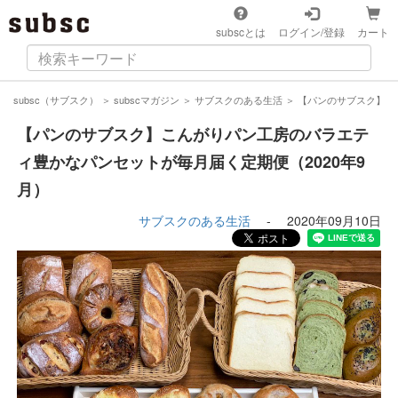
subscとは
ログイン/登録
カート
subsc（サブスク）
＞
subscマガジン
＞
サブスクのある生活
＞
【パンのサブスク】こ
【パンのサブスク】こんがりパン工房のバラエテ
ィ豊かなパンセットが毎月届く定期便（2020年9
月）
サブスクのある生活
-
2020年09月10日