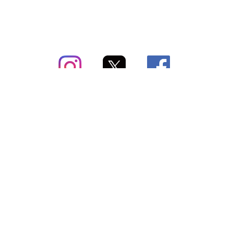
subsc（サブスク）とは
よくあるご質問
出店・掲載のご案内
お問い合わせ
メディア紹介情報
配送方法・配送料
会社概要（運営会社）
お支払いについて
特定商取引に関する表記
SNSアカウント
プライバシーポリシー
サブスクコラム
利用規約
法人向けギフトサービス
＼最新〜お得な情報をお知らせ／ メールマガジン