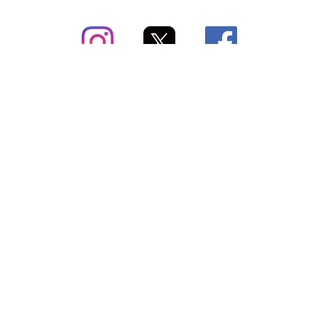
subsc（サブスク）とは
よくあるご質問
出店・掲載のご案内
お問い合わせ
メディア紹介情報
配送方法・配送料
会社概要（運営会社）
お支払いについて
特定商取引に関する表記
SNSアカウント
プライバシーポリシー
サブスクコラム
利用規約
法人向けギフトサービス
＼最新〜お得な情報をお知らせ／ メールマガジン
登録する
Copyright © subsc 2017-2026