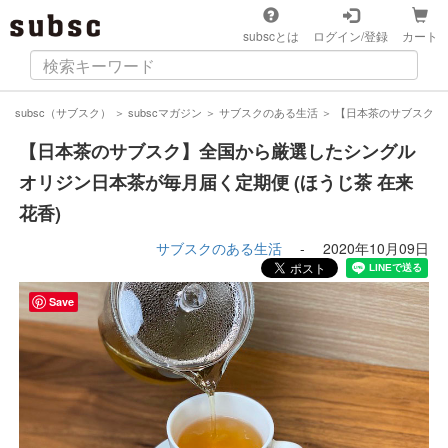
subscとは
ログイン/登録
カート
subsc（サブスク）
＞
subscマガジン
＞
サブスクのある生活
＞
【日本茶のサブスク】全
【日本茶のサブスク】全国から厳選したシングル
オリジン日本茶が毎月届く定期便 (ほうじ茶 在来
花香)
サブスクのある生活
-
2020年10月09日
Save