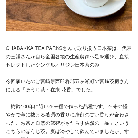
CHABAKKA TEA PARKSさんで取り扱う日本茶は、代表
の三浦さんが自ら全国各地の生産農家へ足を運び、直接
セレクトしたシングルオリジン日本茶のみ。
今回届いたのは宮崎県西臼杵郡五ヶ瀬町の宮﨑茶房さん
による「ほうじ茶・在来 花香」でした。
「樹齢100年に近い在来種で作った品種です。在来の軽
やかで鼻に抜ける萎凋の香りに焙煎の甘い香りが合わさ
った、お茶と自然の叡智がもたらす偶然の一品」という
こちらのほうじ茶。夏は冷やして飲んでいましたが、す