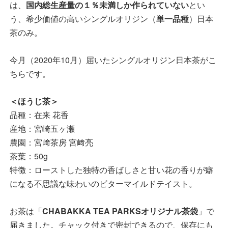
は、
国内総生産量の１％未満しか作られていない
とい
う、希少価値の高いシングルオリジン（
単一品種
）日本
茶のみ。
今月（2020年10月）届いたシングルオリジン日本茶がこ
ちらです。
＜ほうじ茶＞
品種：在来 花香
産地：宮崎五ヶ瀬
農園：宮﨑茶房 宮﨑亮
茶葉：50g
特徴：ローストした独特の香ばしさと甘い花の香りが癖
になる不思議な味わいのビターマイルドテイスト。
お茶は「
CHABAKKA TEA PARKSオリジナル茶袋
」で
届きました。チャック付きで密封できるので、保存にも