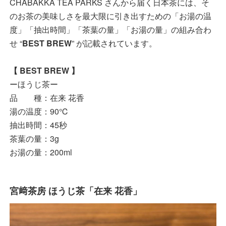
CHABAKKA TEA PARKS さんから届く日本茶には、そ
のお茶の美味しさを最大限に引き出すための「お湯の温
度」「抽出時間」「茶葉の量」「お湯の量」の組み合わ
せ “
BEST BREW
” が記載されています。
【 BEST BREW 】
ーほうじ茶ー
品 種：在来 花香
湯の温度：90℃
抽出時間：45秒
茶葉の量：3g
お湯の量：200ml
宮﨑茶房 ほうじ茶「在来 花香」