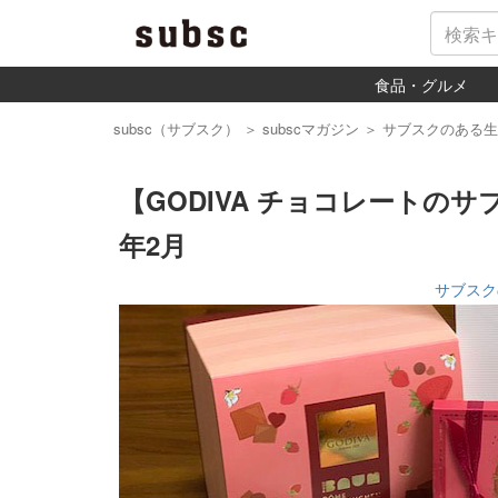
食品・グルメ
subsc（サブスク）
＞
subscマガジン
＞
サブスクのある生
【GODIVA チョコレートのサブス
年2月
サブスク