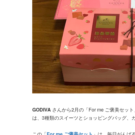
GODIVA
さんから2月の「For me ご褒美セ
は、3種類のスイーツとショッピングバッグ、
この「
For me ご褒美セット
」は、毎日がんば