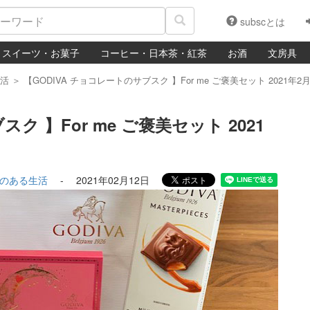
subscとは
スイーツ・お菓子
コーヒー・日本茶・紅茶
お酒
文房具
活
＞
【GODIVA チョコレートのサブスク 】For me ご褒美セット 2021年2
ク 】For me ご褒美セット 2021
のある生活
-
2021年02月12日