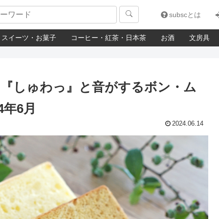

subscとは
スイーツ・お菓子
コーヒー・紅茶・日本茶
お酒
文房具
と『しゅわっ』と音がするボン・ム
4年6月
2024.06.14