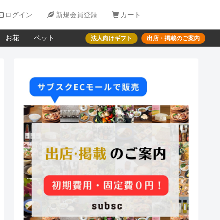

ログイン

新規会員登録

カート
お花
ペット
法人向けギフト
出店・掲載のご案内