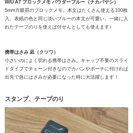
W/U A7 ブロックメモ パウダーブルー（ナカバヤシ）
5mm方眼罫のブロックメモ。本文はたくさん使える100枚
入。表紙の色と同じ淡いブルーの本文が可愛い。一緒に入
れたテープのりを使えば付せんとしても使えます♪
携帯はさみ 凪（クツワ）
小さいのによく切れる携帯はさみ。キャップ不要のスライ
ドタイプでチェーン付きなのでカバンやポーチに付ければ
出先で急にはさみが必要になった時に大活躍します！
スタンプ、テープのり