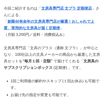
今回ご紹介するのは「
文房具専門店 文プラ 定期便店
」さ
んによる、
「
創業40有余年の文房具専門店が厳選！おしゃれで上
質、実用的な文房具が届く定期便
」
（月額 3,200円／送料・消費税込み）
文房具専門店「文具のプラス（通称 文プラ）」が中心と
なり、100社以上の文具メーカーの商品から厳選した文房
具セットを
“毎月１回・定額”
で届けてくれる「
文房具の
サブスクリプションボックス
(定期便) 」です。
1回ご利用後の解約やスキップ (１回お休み) も可能で
す。
お届け先の指定や変更も可能です。