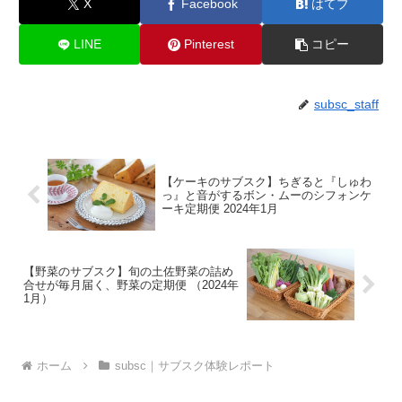
X
Facebook
はてブ
LINE
Pinterest
コピー
subsc_staff
【ケーキのサブスク】ちぎると『しゅわ
っ』と音がするボン・ムーのシフォンケ
ーキ定期便 2024年1月
【野菜のサブスク】旬の土佐野菜の詰め
合せが毎月届く、野菜の定期便 （2024年
1月）
ホーム
subsc｜サブスク体験レポート