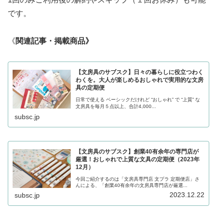
です。
《
関連記事・掲載商品》
【文房具のサブスク】日々の暮らしに役立つわく
わくを。大人が楽しめるおしゃれで実用的な文房
具の定期便
日常で使える ベーシックだけれど “おしゃれ” で “上質” な
文房具を毎月５点以上、合計4,000...
subsc.jp
【文房具のサブスク】創業40有余年の専門店が
厳選！おしゃれで上質な文具の定期便（2023年
12月）
今回ご紹介するのは「文房具専門店 文プラ 定期便店」さ
んによる、「創業40有余年の文房具専門店が厳選...
2023.12.22
subsc.jp