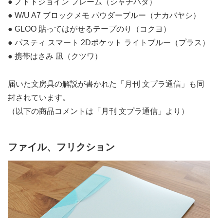
● ノトトジョイン フレーム（シャチハタ）
● W/U A7 ブロックメモ パウダーブルー（ナカバヤシ）
● GLOO 貼ってはがせるテープのり（コクヨ）
● パスティ スマート 2Dポケット ライトブルー（プラス）
● 携帯はさみ 凪（クツワ）
届いた文房具の解説が書かれた「月刊 文プラ通信」も同
封されています。
（以下の商品コメントは「月刊 文プラ通信」より）
ファイル、フリクション