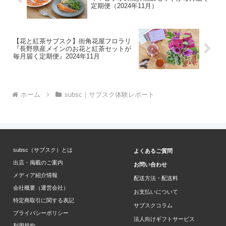
定期便（2024年11月）
【花と紅茶サブスク】街角花屋フロラリ
『長野県産メインのお花と紅茶セットが
毎月届く定期便』2024年11月
ホーム
subsc｜サブスク体験レポート
subsc（サブスク）とは
よくあるご質問
出店・掲載のご案内
お問い合わせ
メディア紹介情報
配送方法・配送料
会社概要（運営会社）
お支払いについて
特定商取引に関する表記
サブスクコラム
プライバシーポリシー
法人向けギフトサービス
利用規約