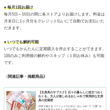
● 毎月1回お届け
毎月5日～10日の間に各ストアよりお届けします。料金は
月末日に1ヶ月分をクレジット払いにて自動でお支払いた
だきます。
● いつでも解約可能
いつでもかんたんに定期購入を停止することができます。
1回のみご利用後の解約やスキップ（１回お休み）も可能
です。
《
関連記事・掲載商品》
【文房具のサブスク】日々の暮らしに役立つわく
わくを。大人が楽しめるおしゃれで実用的な文房
具の定期便
日常で使える ベーシックだけれど “おしゃれ” で “上質” な
文房具を毎月５点以上、合計4,000...