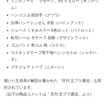
リングノート 「ラセーノ」A5 イエロー（キングジ
ム）
ハンココ お花切手（クツワ）
分厚いシートふせん 水彩（パインブック）
ジュース くすみカラー 6色セット（パイロット）
転写シール モチーフ 花柄（デザインフィル）
ゴムバンド 和ゴム 桃（コクヨ）
マスキングテープ用下地ペン ジカケル（シャチハ
タ）
プチジョア トープ（ニチバン）
届いた文房具の解説が書かれた「月刊 文プラ通信」も同
封されています。
（以下の商品コメントは「月刊 文プラ通信」より）