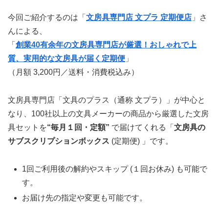
今回ご紹介するのは「
文房具専門店 文プラ 定期便店
」さ
んによる、
「
創業40有余年の文房具専門店が厳選！おしゃれで上
質、実用的な文房具が届く定期便
」
（月額 3,200円／送料・消費税込み）
文房具専門店「文具のプラス（通称 文プラ）」が中心と
なり、100社以上の文具メーカーの商品から厳選した文房
具セットを
“毎月１回・定額”
で届けてくれる「
文房具の
サブスクリプションボックス
(定期便) 」です。
1回ご利用後の解約やスキップ (１回お休み) も可能で
す。
お届け先の指定や変更も可能です。