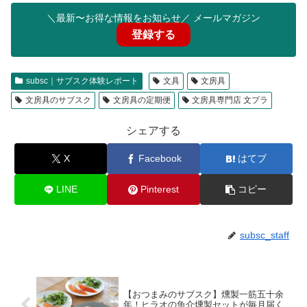
＼最新〜お得な情報をお知らせ／ メールマガジン
登録する
subsc｜サブスク体験レポート
文具
文房具
文房具のサブスク
文房具の定期便
文房具専門店 文プラ
シェアする
X
Facebook
はてブ
LINE
Pinterest
コピー
subsc_staff
【おつまみのサブスク】燻製一筋五十余
年！ヒラオの魚介燻製セットが毎月届く