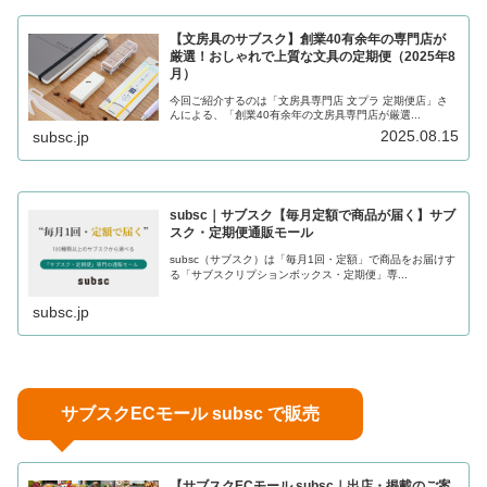
【文房具のサブスク】創業40有余年の専門店が
厳選！おしゃれで上質な文具の定期便（2025年8
月）
今回ご紹介するのは「文房具専門店 文プラ 定期便店」さ
んによる、「創業40有余年の文房具専門店が厳選...
2025.08.15
subsc.jp
subsc｜サブスク【毎月定額で商品が届く】サブ
スク・定期便通販モール
subsc（サブスク）は「毎月1回・定額」で商品をお届けす
る「サブスクリプションボックス・定期便」専...
subsc.jp
サブスクECモール subsc で販売
【サブスクECモール subsc｜出店・掲載のご案