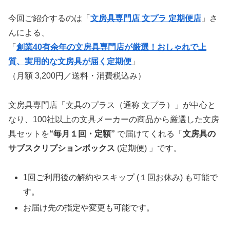
今回ご紹介するのは「
文房具専門店 文プラ 定期便店
」さ
んによる、
「
創業40有余年の文房具専門店が厳選！おしゃれで上
質、実用的な文房具が届く定期便
」
（月額 3,200円／送料・消費税込み）
文房具専門店「文具のプラス（通称 文プラ）」が中心と
なり、100社以上の文具メーカーの商品から厳選した文房
具セットを
“毎月１回・定額”
で届けてくれる「
文房具の
サブスクリプションボックス
(定期便) 」です。
1回ご利用後の解約やスキップ (１回お休み) も可能で
す。
お届け先の指定や変更も可能です。