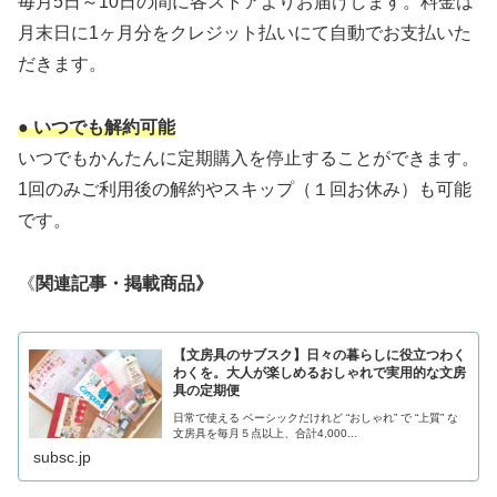
毎月5日～10日の間に各ストアよりお届けします。料金は
月末日に1ヶ月分をクレジット払いにて自動でお支払いた
だきます。
● いつでも解約可能
いつでもかんたんに定期購入を停止することができます。
1回のみご利用後の解約やスキップ（１回お休み）も可能
です。
《
関連記事・掲載商品》
【文房具のサブスク】日々の暮らしに役立つわく
わくを。大人が楽しめるおしゃれで実用的な文房
具の定期便
日常で使える ベーシックだけれど “おしゃれ” で “上質” な
文房具を毎月５点以上、合計4,000...
subsc.jp