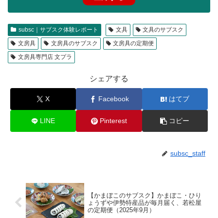
subsc｜サブスク体験レポート
文具
文具のサブスク
文房具
文房具のサブスク
文房具の定期便
文房具専門店 文プラ
シェアする
X
Facebook
はてブ
LINE
Pinterest
コピー
subsc_staff
【かまぼこのサブスク】かまぼこ・ひり
ょうずや伊勢特産品が毎月届く、若松屋
の定期便（2025年9月）