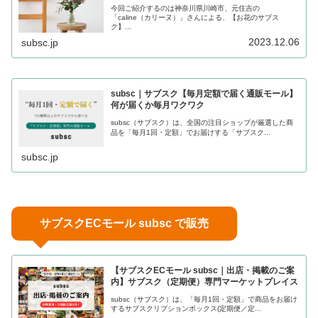
今回ご紹介するのは神奈川県川崎市、元住吉の
「caline（カリーヌ）」さんによる、【お花のサブス
ク】...
2023.12.06
subsc.jp
subsc｜サブスク【毎月定額で届く通販モール】
何が届くか毎月ワクワク
subsc（サブスク）は、全国の注目ショップが厳選した商
品を「毎月1回・定額」でお届けする「サブスク...
subsc.jp
サブスクECモール subsc で販売
【サブスクECモール subsc｜出店・掲載のご案
内】サブスク（定期便）専門マーケットプレイス
subsc（サブスク）は、「毎月1回・定額」で商品をお届け
するサブスクリプションボックス(定期便／定...