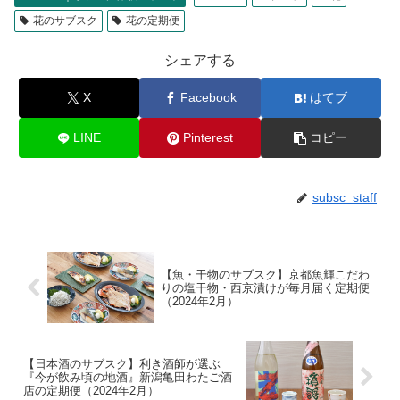
花のサブスク
花の定期便
シェアする
X
Facebook
はてブ
LINE
Pinterest
コピー
subsc_staff
【魚・干物のサブスク】京都魚輝こだわ
りの塩干物・西京漬けが毎月届く定期便
（2024年2月）
【日本酒のサブスク】利き酒師が選ぶ
『今が飲み頃の地酒』新潟亀田わたご酒
店の定期便（2024年2月）