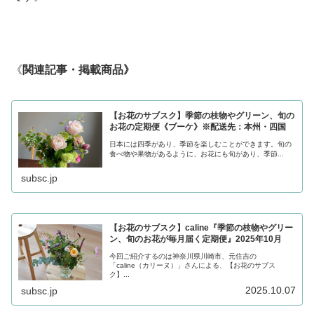
《
関連記事・掲載商品》
【お花のサブスク】季節の枝物やグリーン、旬の
お花の定期便《ブーケ》※配送先：本州・四国
日本には四季があり、季節を楽しむことができます。旬の
食べ物や果物があるように、お花にも旬があり、季節...
subsc.jp
【お花のサブスク】caline『季節の枝物やグリー
ン、旬のお花が毎月届く定期便』2025年10月
今回ご紹介するのは神奈川県川崎市、元住吉の
「caline（カリーヌ）」さんによる、【お花のサブス
ク】...
2025.10.07
subsc.jp