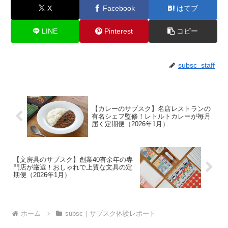
X
Facebook
はてブ
LINE
Pinterest
コピー
subsc_staff
【カレーのサブスク】名店レストランの
有名シェフ監修！レトルトカレーが毎月
届く定期便（2026年1月）
【文房具のサブスク】創業40有余年の専
門店が厳選！おしゃれで上質な文具の定
期便（2026年1月）
ホーム
subsc｜サブスク体験レポート