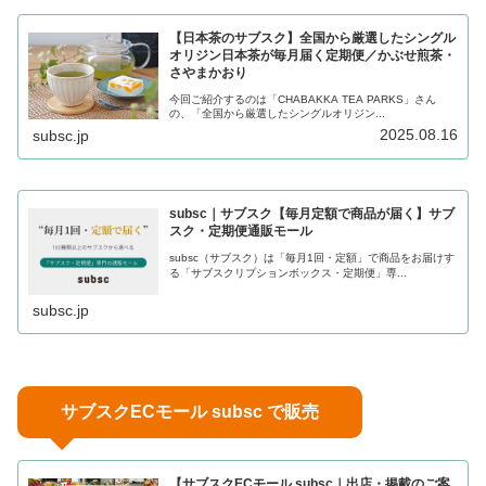
【日本茶のサブスク】全国から厳選したシングル
オリジン日本茶が毎月届く定期便／かぶせ煎茶・
さやまかおり
今回ご紹介するのは「CHABAKKA TEA PARKS」さん
の、「全国から厳選したシングルオリジン...
2025.08.16
subsc.jp
subsc｜サブスク【毎月定額で商品が届く】サブ
スク・定期便通販モール
subsc（サブスク）は「毎月1回・定額」で商品をお届けす
る「サブスクリプションボックス・定期便」専...
subsc.jp
サブスクECモール subsc で販売
【サブスクECモール subsc｜出店・掲載のご案