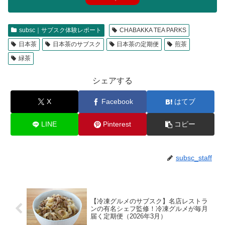
subsc｜サブスク体験レポート
CHABAKKA TEA PARKS
日本茶
日本茶のサブスク
日本茶の定期便
煎茶
緑茶
シェアする
X
Facebook
はてブ
LINE
Pinterest
コピー
subsc_staff
【冷凍グルメのサブスク】名店レストラ
ンの有名シェフ監修！冷凍グルメが毎月
届く定期便（2026年3月）