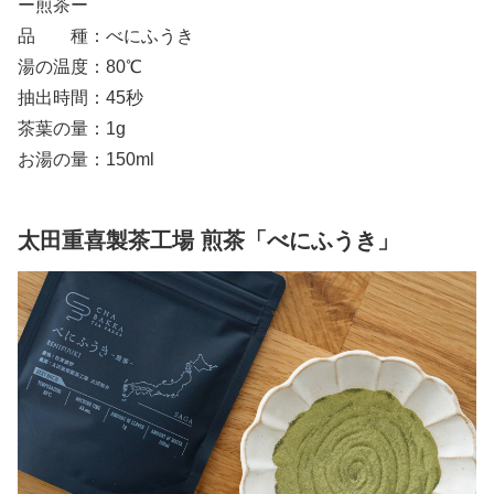
ー煎茶ー
品 種：べにふうき
湯の温度：80℃
抽出時間：45秒
茶葉の量：1g
お湯の量：150ml
太田重喜製茶工場 煎茶「べにふうき」