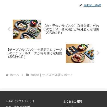
subsc_staff
【魚・干物のサブスク】京都魚輝こだわ
りの塩干物・西京漬けが毎月届く定期便
（2023年1月）
【チーズのサブスク】十勝野フロマージ
ュのナチュラルチーズが毎月届く定期便
（2023年1月）
ホーム
subsc｜サブスク体験レポート
subsc（サブスク）とは
よくあるご質問
出店・掲載のご案内