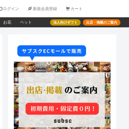

ログイン

新規会員登録

カート
お花
ペット
法人向けギフト
出店・掲載のご案内