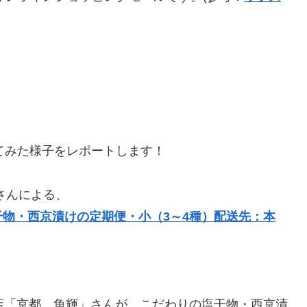
てみた様子をレポートします！
さんによる、
物・西京漬けの定期便・小（3～4種）配送先：本
店「京都 魚輝」さんが、こだわりの塩干物・西京漬