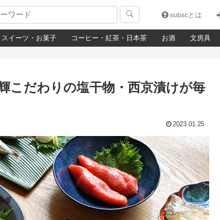

subscとは
スイーツ・お菓子
コーヒー・紅茶・日本茶
お酒
文房具
輝こだわりの塩干物・西京漬けが毎
2023.01.25