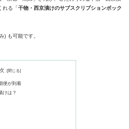
くれる「
干物・西京漬けのサブスクリプションボック
み) も可能です。
次
期便が到着
漬けは？