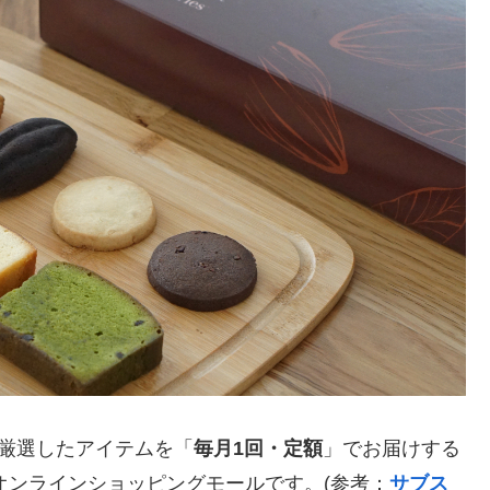
が厳選したアイテムを「
毎月1回・定額
」でお届けする
のオンラインショッピングモールです。(参考：
サブス