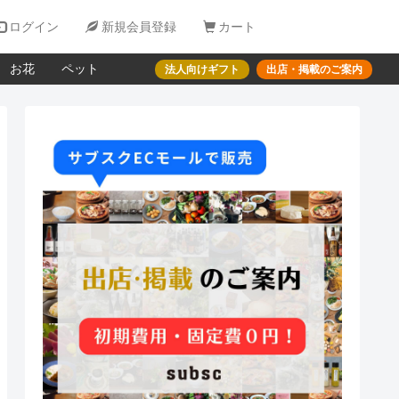

ログイン

新規会員登録

カート
お花
ペット
法人向けギフト
出店・掲載のご案内