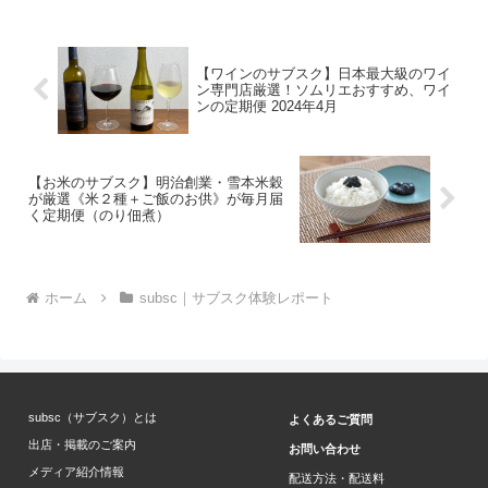
【ワインのサブスク】日本最大級のワイ
ン専門店厳選！ソムリエおすすめ、ワイ
ンの定期便 2024年4月
【お米のサブスク】明治創業・雪本米穀
が厳選《米２種＋ご飯のお供》が毎月届
く定期便（のり佃煮）
ホーム
subsc｜サブスク体験レポート
subsc（サブスク）とは
よくあるご質問
出店・掲載のご案内
お問い合わせ
メディア紹介情報
配送方法・配送料