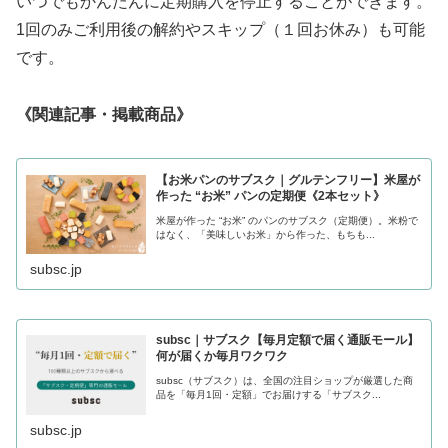
いつでもかんたんに定期購入を停止することができます。
1回のみご利用後の解約やスキップ（１回お休み）も可能
です。
《関連記事・掲載商品》
【お米パンのサブスク｜グルテンフリー】米屋が
作った “お米” パンの定期便《2本セット》
米屋が作った “お米” のパンのサブスク（定期便）。米粉で
はなく、「美味しいお米」から作った、もちも...
subsc.jp
subsc｜サブスク【毎月定額で届く通販モール】
何が届くか毎月ワクワク
subsc（サブスク）は、全国の注目ショップが厳選した商
品を「毎月1回・定額」でお届けする「サブスク...
subsc.jp