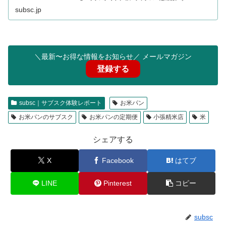
subsc.jp
＼最新〜お得な情報をお知らせ／ メールマガジン
登録する
subsc｜サブスク体験レポート
お米パン
お米パンのサブスク
お米パンの定期便
小張精米店
米
シェアする
X
Facebook
はてブ
LINE
Pinterest
コピー
subsc