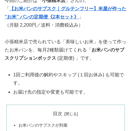
今回のご紹介は「
小張精米店
」さんの、
「
【お米パンのサブスク｜グルテンフリー】米屋が作った
“お米” パンの定期便《2本セット》
」
（月額 2,200円／送料・消費税込み）
小張精米店で売られている「美味しいお米」を使って作っ
たお米パンを、毎月2種類届けてくれる「
お米パンのサブ
スクリプションボックス
(定期便) 」です。
1回ご利用後の解約やスキップ (１回お休み) も可能で
す。
お届け先の指定や変更も可能です。
目次
お米パンのサブスクが到着