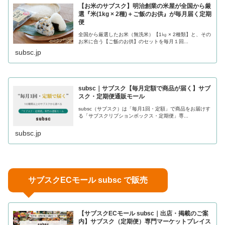
【お米のサブスク】明治創業の米屋が全国から厳
選『米(1kg × 2種)＋ご飯のお供』が毎月届く定期
便
全国から厳選したお米（無洗米）【1㎏ × 2種類】と、その
お米に合う【ご飯のお供】のセットを毎月１回...
subsc.jp
subsc｜サブスク【毎月定額で商品が届く】サブ
スク・定期便通販モール
subsc（サブスク）は「毎月1回・定額」で商品をお届けす
る「サブスクリプションボックス・定期便」専...
subsc.jp
サブスクECモール subsc で販売
【サブスクECモール subsc｜出店・掲載のご案
内】サブスク（定期便）専門マーケットプレイス