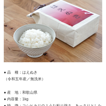
● 品 種：はえぬき
（令和五年産／無洗米）
● 産 地：和歌山県
● 内容量：1kg
● 特 徴：コシヒカリのような粘り強さ、あっさりとした