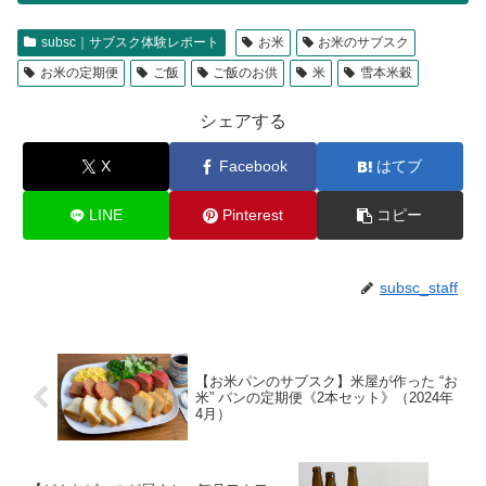
subsc｜サブスク体験レポート
お米
お米のサブスク
お米の定期便
ご飯
ご飯のお供
米
雪本米穀
シェアする
X
Facebook
はてブ
LINE
Pinterest
コピー
subsc_staff
【お米パンのサブスク】米屋が作った “お
米” パンの定期便《2本セット》（2024年
4月）