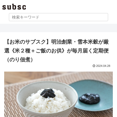
【お米のサブスク】明治創業・雪本米穀が厳
選《米２種＋ご飯のお供》が毎月届く定期便
（のり佃煮）
2024.04.28