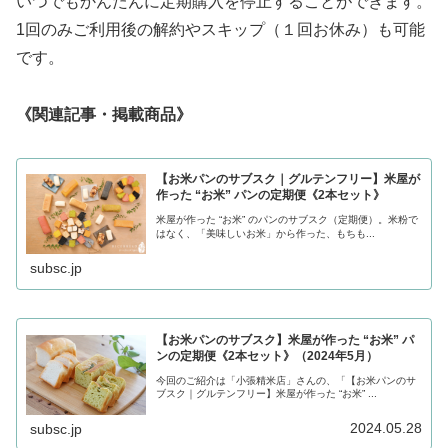
いつでもかんたんに定期購入を停止することができます。
1回のみご利用後の解約やスキップ（１回お休み）も可能
です。
《関連記事・掲載商品》
【お米パンのサブスク｜グルテンフリー】米屋が
作った “お米” パンの定期便《2本セット》
米屋が作った “お米” のパンのサブスク（定期便）。米粉で
はなく、「美味しいお米」から作った、もちも...
subsc.jp
【お米パンのサブスク】米屋が作った “お米” パ
ンの定期便《2本セット》（2024年5月）
今回のご紹介は「小張精米店」さんの、「【お米パンのサ
ブスク｜グルテンフリー】米屋が作った “お米” ...
2024.05.28
subsc.jp