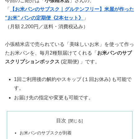
今回のご紹介は「
小張精米店
」さんの、
「
【お米パンのサブスク｜グルテンフリー】米屋が作った
“お米” パンの定期便《2本セット》
」
（月額 2,200円／送料・消費税込み）
小張精米店で売られている「美味しいお米」を使って作っ
たお米パンを、毎月2種類届けてくれる「
お米パンのサブ
スクリプションボックス
(定期便) 」です。
1回ご利用後の解約やスキップ (１回お休み) も可能で
す。
お届け先の指定や変更も可能です。
目次
お米パンのサブスクが到着