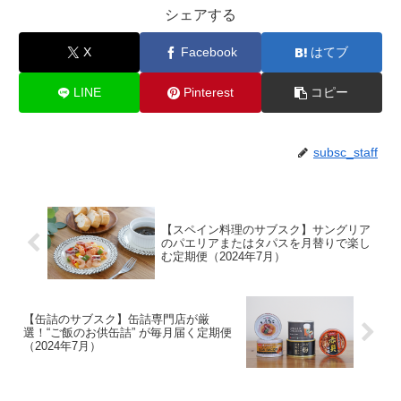
シェアする
X
Facebook
はてブ
LINE
Pinterest
コピー
subsc_staff
【スペイン料理のサブスク】サングリア
のパエリアまたはタパスを月替りで楽し
む定期便（2024年7月）
【缶詰のサブスク】缶詰専門店が厳
選！“ご飯のお供缶詰” が毎月届く定期便
（2024年7月）