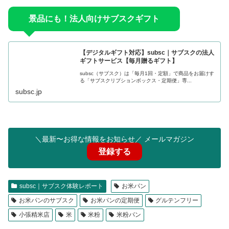
景品にも！法人向けサブスクギフト
【デジタルギフト対応】subsc｜サブスクの法人
ギフトサービス【毎月贈るギフト】
subsc（サブスク）は「毎月1回・定額」で商品をお届けす
る「サブスクリプションボックス・定期便」専...
subsc.jp
＼最新〜お得な情報をお知らせ／ メールマガジン
登録する
subsc｜サブスク体験レポート
お米パン
お米パンのサブスク
お米パンの定期便
グルテンフリー
小張精米店
米
米粉
米粉パン