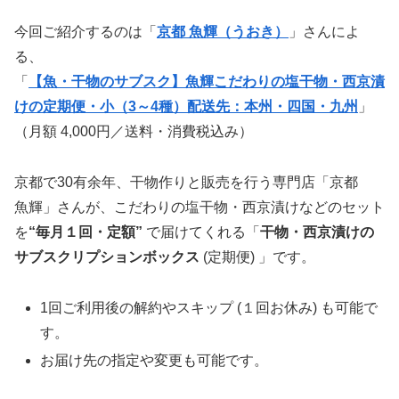
今回ご紹介するのは「
京都 魚輝（うおき）
」さんによ
る、
「
【魚・干物のサブスク】魚輝こだわりの塩干物・西京漬
けの定期便・小（3～4種）配送先：本州・四国・九州
」
（月額 4,000円／送料・消費税込み）
京都で30有余年、干物作りと販売を行う専門店「京都
魚輝」さんが、こだわりの塩干物・西京漬けなどのセット
を
“毎月１回・定額”
で届けてくれる「
干物・西京漬けの
サブスクリプションボックス
(定期便) 」です。
1回ご利用後の解約やスキップ (１回お休み) も可能で
す。
お届け先の指定や変更も可能です。