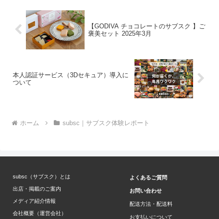
【GODIVA チョコレートのサブスク 】ご
褒美セット 2025年3月
本人認証サービス（3Dセキュア）導入に
ついて
ホーム
subsc｜サブスク体験レポート
subsc（サブスク）とは
よくあるご質問
出店・掲載のご案内
お問い合わせ
メディア紹介情報
配送方法・配送料
会社概要（運営会社）
お支払いについて