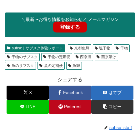
＼最新〜お得な情報をお知らせ／ メールマガジン
登録する
subsc｜サブスク体験レポート
京都魚輝
塩干物
干物
干物のサブスク
干物の定期便
西京漬
西京漬け
魚のサブスク
魚の定期便
魚輝
シェアする
X
Facebook
はてブ
LINE
Pinterest
コピー
subsc_staff