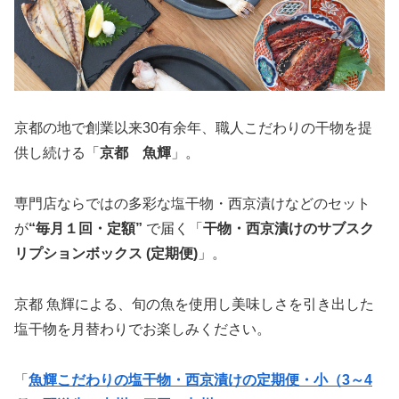
京都の地で創業以来30有余年、職人こだわりの干物を提
供し続ける「
京都 魚輝
」。
専門店ならではの多彩な塩干物・西京漬けなどのセット
が
“毎月１回・定額”
で届く「
干物・西京漬けのサブスク
リプションボックス (定期便)
」。
京都 魚輝による、旬の魚を使用し美味しさを引き出した
塩干物を月替わりでお楽しみください。
「
魚輝こだわりの塩干物・西京漬けの定期便・小（3～4