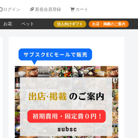

ログイン

新規会員登録

カート
お花
ペット
法人向けギフト
出店・掲載のご案内