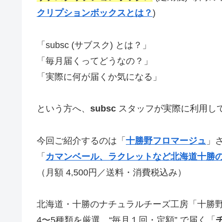
クリプションボックスとは？
)
「subsc (サブスク) とは？」
「毎月届くってどうなの？」
「実際に何が届くか気になる」
という方へ、
subsc
スタッフが実際に利用し
今回ご紹介するのは「
十勝野フロマージュ
」
「
カマンベール、ラクレットなど北海道十勝
（月額 4,500円／送料・消費税込み）
北海道・十勝のナチュラルチーズ工房「十勝
4〜5種類を厳選、“毎月１回・定額” で届く「