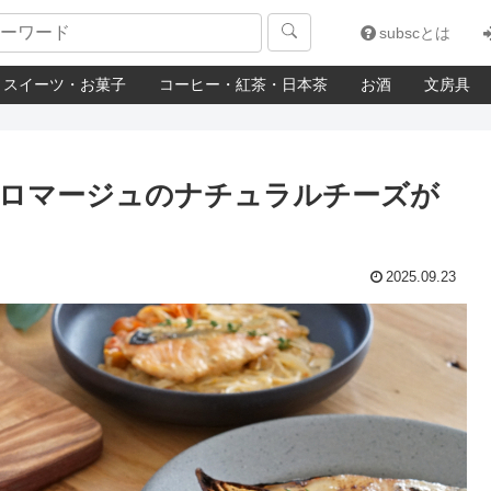

subscとは
スイーツ・お菓子
コーヒー・紅茶・日本茶
お酒
文房具
フロマージュのナチュラルチーズが
2025.09.23