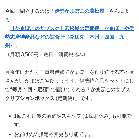
今回ご紹介するのは「
伊勢かまぼこの若松屋
」さんによ
る、
「
【かまぼこのサブスク】若松屋の定期便 かまぼこや伊
勢志摩特産品などの詰合せ〈発送先：本州・四国・九
州〉
」
（月額 3,500円／送料・消費税込み）
百余年にわたり三重県伊勢でかまぼこを作り続ける若松屋
さんが、かまぼこやひりょうず、伊勢特産品をセットにし
て
“毎月１回・定額”
で届けてくれる「
かまぼこのサブス
クリプションボックス
(定期便) 」です。
1回ご利用後の解約やスキップ (１回お休み) も可能で
す。
お届け先の指定や変更も可能です。