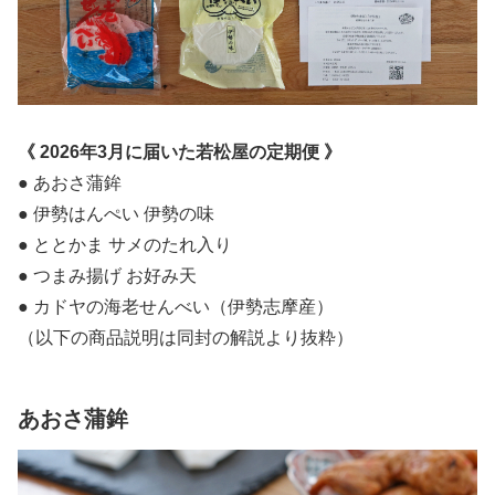
《 2026年3月に届いた若松屋の定期便 》
● あおさ蒲鉾
● 伊勢はんぺい 伊勢の味
● ととかま サメのたれ入り
● つまみ揚げ お好み天
● カドヤの海老せんべい（伊勢志摩産）
（以下の商品説明は同封の解説より抜粋）
あおさ蒲鉾