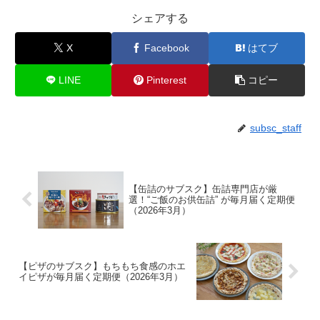
シェアする
X
Facebook
はてブ
LINE
Pinterest
コピー
subsc_staff
【缶詰のサブスク】缶詰専門店が厳
選！“ご飯のお供缶詰” が毎月届く定期便
（2026年3月）
【ピザのサブスク】もちもち食感のホエ
イピザが毎月届く定期便（2026年3月）