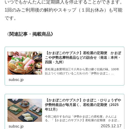
いつでもかんたんに定期購入を停止することができます。
1回のみご利用後の解約やスキップ（１回お休み）も可能
です。
《
関連記事・掲載商品》
【かまぼこのサブスク】若松屋の定期便 かまぼ
こや伊勢志摩特産品などの詰合せ〈発送：本州・
四国・九州〉
若松屋は創業明治三十八年から受け継ぐ伝統の味。100年
以上つくり続けているこだわりの「伊勢かまぼこ」...
subsc.jp
【かまぼこのサブスク】かまぼこ・ひりょうずや
伊勢特産品が毎月届く、若松屋の定期便（2025
年12月）
今回ご紹介するのは「伊勢かまぼこの若松屋」さんによ
る、「【かまぼこのサブスク】若松屋の定期便 かまぼ...
2025.12.17
subsc.jp