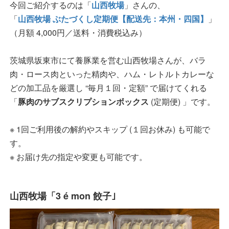
今回ご紹介するのは「
山西牧場
」さんの、
「
山西牧場 ぶたづくし定期便【配送先：本州・四国】
」
（月額 4,000円／送料・消費税込み）
茨城県坂東市にて養豚業を営む山西牧場さんが、バラ
肉・ロース肉といった精肉や、ハム・レトルトカレーな
どの加工品を厳選し “毎月１回・定額” で届けてくれる
「
豚肉のサブスクリプションボックス
(定期便) 」です。
※ 1回ご利用後の解約やスキップ (１回お休み) も可能で
す。
※ お届け先の指定や変更も可能です。
山西牧場「3 é mon 餃子｣