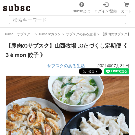
subscとは
ログイン/登録
カート
subsc（サブスク）
＞
subscマガジン
＞
サブスクのある生活
＞
【豚肉のサブスク】山西牧
【豚肉のサブスク】山西牧場 ぶたづくし定期便《
3 é mon 餃子 》
サブスクのある生活
-
2021年07月31日