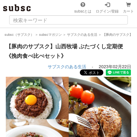
subscとは
ログイン/登録
カート
subsc（サブスク）
＞
subscマガジン
＞
サブスクのある生活
＞
【豚肉のサブスク】山
【豚肉のサブスク】山西牧場 ぶたづくし定期便
《挽肉食べ比べセット》
サブスクのある生活
-
2023年02月22日