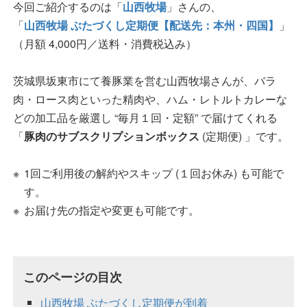
今回ご紹介するのは「
山西牧場
」さんの、
「
山西牧場 ぶたづくし定期便【配送先：本州・四国】
」
（月額 4,000円／送料・消費税込み）
茨城県坂東市にて養豚業を営む山西牧場さんが、バラ
肉・ロース肉といった精肉や、ハム・レトルトカレーな
どの加工品を厳選し “毎月１回・定額” で届けてくれる
「
豚肉のサブスクリプションボックス
(定期便) 」です。
1回ご利用後の解約やスキップ (１回お休み) も可能で
す。
お届け先の指定や変更も可能です。
このページの目次
山西牧場 ぶたづくし定期便が到着