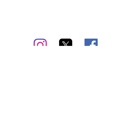
subsc（サブスク）とは
よくあるご質問
出店・掲載のご案内
お問い合わせ
メディア紹介情報
配送方法・配送料
会社概要（運営会社）
お支払いについて
特定商取引に関する表記
SNSアカウント
プライバシーポリシー
サブスクコラム
利用規約
法人向けギフトサービス