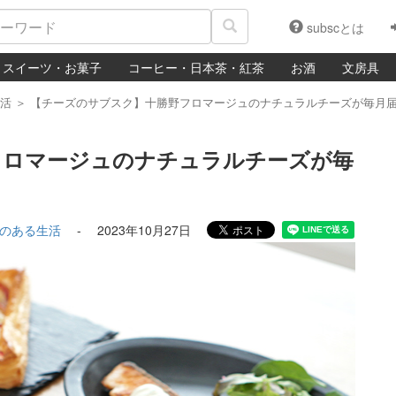
subscとは
スイーツ・お菓子
コーヒー・日本茶・紅茶
お酒
文房具
活
＞
【チーズのサブスク】十勝野フロマージュのナチュラルチーズが毎月届く
フロマージュのナチュラルチーズが毎
のある生活
-
2023年10月27日