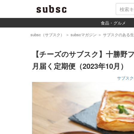
食品・グルメ
subsc（サブスク）
＞
subscマガジン
＞
サブスクのある生
【チーズのサブスク】十勝野
月届く定期便（2023年10月）
サブスク