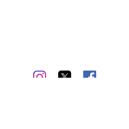
subsc（サブスク）とは
よくあるご質問
出店・掲載のご案内
お問い合わせ
メディア紹介情報
配送方法・配送料
会社概要（運営会社）
お支払いについて