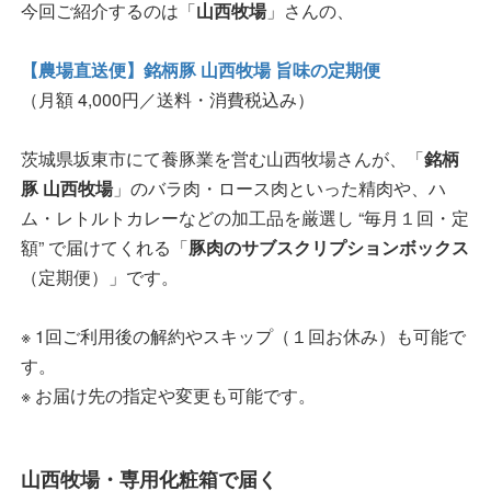
今回ご紹介するのは「
山西牧場
」さんの、
【農場直送便】銘柄豚 山西牧場 旨味の定期便
（月額 4,000円／送料・消費税込み）
茨城県坂東市にて養豚業を営む山西牧場さんが、「
銘柄
豚 山西牧場
」のバラ肉・ロース肉といった精肉や、ハ
ム・レトルトカレーなどの加工品を厳選し “毎月１回・定
額” で届けてくれる「
豚肉のサブスクリプションボックス
（定期便）」です。
※ 1回ご利用後の解約やスキップ（１回お休み）も可能で
す。
※ お届け先の指定や変更も可能です。
山西牧場・専用化粧箱で届く