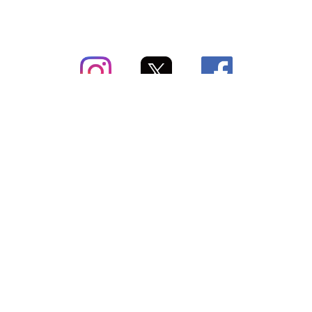
subsc（サブスク）とは
よくあるご質問
出店・掲載のご案内
お問い合わせ
メディア紹介情報
配送方法・配送料
会社概要（運営会社）
お支払いについて
特定商取引に関する表記
SNSアカウント
プライバシーポリシー
サブスクコラム
利用規約
法人向けギフトサービス
＼最新〜お得な情報をお知らせ／ メールマガジン
登録する