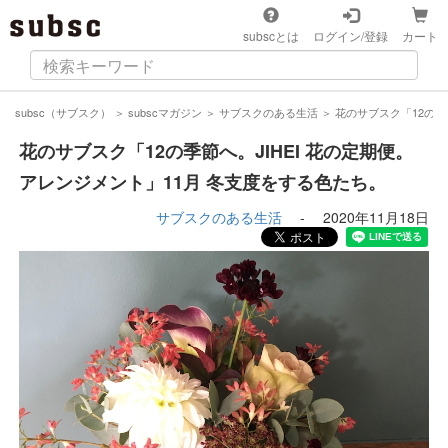
subscとは
ログイン/登録
カート
subsc（サブスク）
＞
subscマガジン
＞
サブスクのある生活
＞
花のサブスク「12の季
花のサブスク「12の季節へ。JIHEI 花の定期便。
アレンジメント」11月 冬支度をする色たち。
サブスクのある生活
-
2020年11月18日