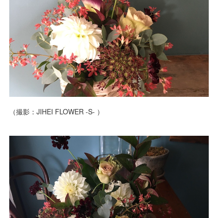
（撮影：JIHEI FLOWER -S- ）