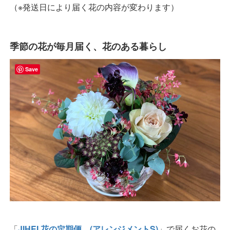
（※発送日により届く花の内容が変わります）
季節の花が毎月届く、花のある暮らし
Save
「
JIHEI 花の定期便。(アレンジメントS)
」で届くお花の