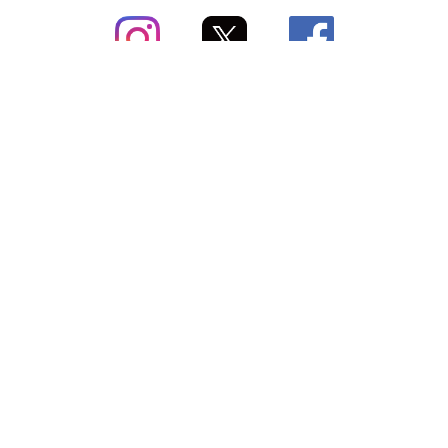
subsc（サブスク）とは
よくあるご質問
出店・掲載のご案内
お問い合わせ
メディア紹介情報
配送方法・配送料
会社概要（運営会社）
お支払いについて
特定商取引に関する表記
SNSアカウント
プライバシーポリシー
サブスクコラム
利用規約
法人向けギフトサービス
＼最新〜お得な情報をお知らせ／ メールマガジン
登録する
Copyright © subsc 2017-2026