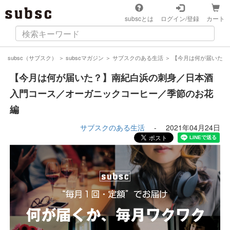
subscとは
ログイン/登録
カート
subsc（サブスク）
＞
subscマガジン
＞
サブスクのある生活
＞
【今月は何が届いた？
【今月は何が届いた？】南紀白浜の刺身／日本酒
入門コース／オーガニックコーヒー／季節のお花
編
サブスクのある生活
-
2021年04月24日