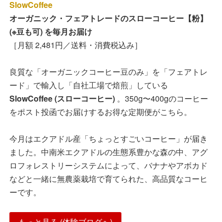
SlowCoffee
オーガニック・フェアトレードのスローコーヒー【粉】
(※豆も可) を毎月お届け
［月額 2,481円／送料・消費税込み］
良質な「オーガニックコーヒー豆のみ」を「フェアトレ
ード」で輸入し「自社工場で焙煎」している
SlowCoffee (スローコーヒー)
。350g〜400gのコーヒー
をポスト投函でお届けするお得な定期便がこちら。
今月はエクアドル産「ちょっとすごいコーヒー」が届き
ました。中南米エクアドルの生態系豊かな森の中、アグ
ロフォレストリーシステムによって、バナナやアボカド
などと一緒に無農薬栽培で育てられた、高品質なコーヒ
ーです。
もっと見る (体験ブログへ)