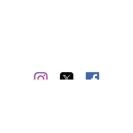
subsc（サブスク）とは
よくあるご質問
出店・掲載のご案内
お問い合わせ
メディア紹介情報
配送方法・配送料
会社概要（運営会社）
お支払いについて