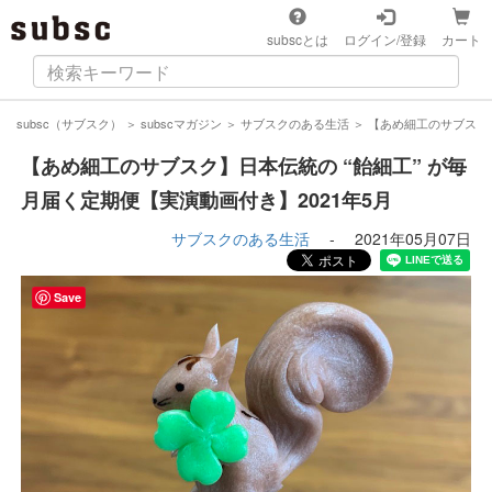
subscとは
ログイン/登録
カート
subsc（サブスク）
＞
subscマガジン
＞
サブスクのある生活
＞
【あめ細工のサブスク】
【あめ細工のサブスク】日本伝統の “飴細工” が毎
月届く定期便【実演動画付き】2021年5月
サブスクのある生活
-
2021年05月07日
Save