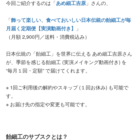
今回ご紹介するのは「
あめ細工吉原
」さんの、
「
飾って楽しい、食べておいしい日本伝統の飴細工が毎
月届く定期便【実演動画付き】
」
（月額 2,900円／送料・消費税込み）
日本伝統の「飴細工」を世界に伝える あめ細工吉原さん
が、季節を感じる飴細工 (実演メイキング動画付き) を
“毎月１回・定額” で届けてくれます。
※ 1回ご利用後の解約やスキップ (１回お休み) も可能で
す。
※ お届け先の指定や変更も可能です。
飴細工のサブスクとは？