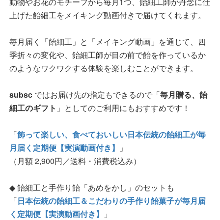
動物やお花のモチーフから毎月1つ、飴細工師が丹念に仕
上げた飴細工をメイキング動画付きで届けてくれます。
毎月届く「飴細工」と「メイキング動画」を通じて、四
季折々の変化や、飴細工師が目の前で飴を作っているか
のようなワクワクする体験を楽しむことができます。
subsc
ではお届け先の指定もできるので「
毎月贈る、飴
細工のギフト
」としてのご利用にもおすすめです！
「
飾って楽しい、食べておいしい日本伝統の飴細工が毎
月届く定期便【実演動画付き】
」
（月額 2,900円／送料・消費税込み）
◆ 飴細工と手作り飴「あめをかし」のセットも
「
日本伝統の飴細工＆こだわりの手作り飴菓子が毎月届
く定期便【実演動画付き】
」