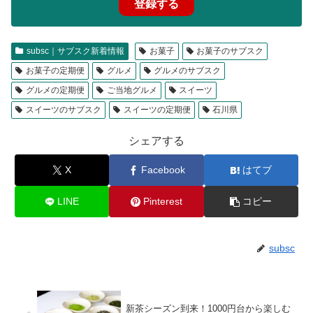
登録する
subsc｜サブスク新着情報
お菓子
お菓子のサブスク
お菓子の定期便
グルメ
グルメのサブスク
グルメの定期便
ご当地グルメ
スイーツ
スイーツのサブスク
スイーツの定期便
石川県
シェアする
X
Facebook
はてブ
LINE
Pinterest
コピー
subsc
新茶シーズン到来！1000円台から楽しむ