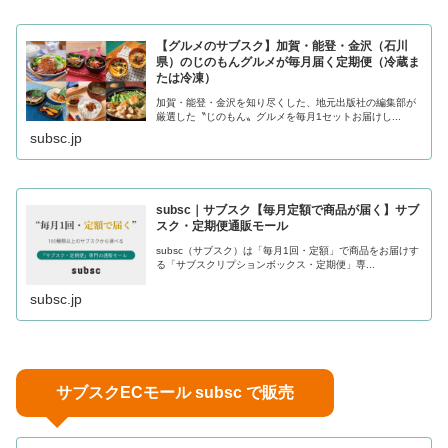
【グルメのサブスク】加賀・能登・金沢（石川
県）のじのもんグルメが毎月届く定期便（冷蔵ま
たは冷凍）
加賀・能登・金沢を知り尽くした、地元出版社の編集部が
厳選した〝じのもん〟グルメを毎月1セットお届けし...
subsc.jp
subsc｜サブスク【毎月定額で商品が届く】サブ
スク・定期便通販モール
subsc（サブスク）は「毎月1回・定額」で商品をお届けす
る「サブスクリプションボックス・定期便」専...
subsc.jp
サブスクECモール subsc で販売