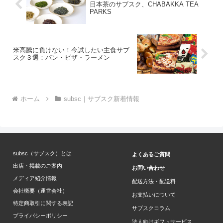
日本茶のサブスク、CHABAKKA TEA
PARKS
米高騰に負けない！今試したい主食サブ
スク３選：パン・ピザ・ラーメン
ホーム
subsc｜サブスク新着情報
subsc（サブスク）とは
よくあるご質問
出店・掲載のご案内
お問い合わせ
メディア紹介情報
配送方法・配送料
会社概要（運営会社）
お支払いについて
特定商取引に関する表記
サブスクコラム
プライバシーポリシー
法人向けギフトサービス