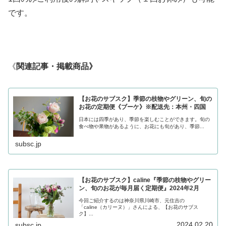
です。
《
関連記事・掲載商品》
【お花のサブスク】季節の枝物やグリーン、旬の
お花の定期便《ブーケ》※配送先：本州・四国
日本には四季があり、季節を楽しむことができます。旬の
食べ物や果物があるように、お花にも旬があり、季節...
subsc.jp
【お花のサブスク】caline『季節の枝物やグリー
ン、旬のお花が毎月届く定期便』2024年2月
今回ご紹介するのは神奈川県川崎市、元住吉の
「caline（カリーヌ）」さんによる、【お花のサブス
ク】...
2024.02.20
subsc.jp