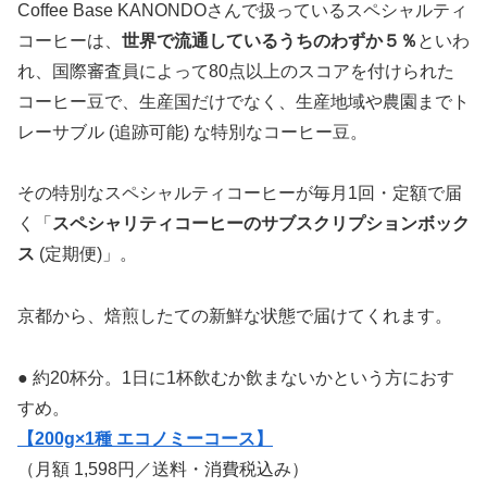
Coffee Base KANONDOさんで扱っているスペシャルティ
コーヒーは、
世界で流通しているうちのわずか５％
といわ
れ、国際審査員によって80点以上のスコアを付けられた
コーヒー豆で、生産国だけでなく、生産地域や農園までト
レーサブル (追跡可能) な特別なコーヒー豆。
その特別なスペシャルティコーヒーが毎月1回・定額で届
く「
スペシャリティコーヒーのサブスクリプションボック
ス
(定期便)」。
京都から、焙煎したての新鮮な状態で届けてくれます。
● 約20杯分。1日に1杯飲むか飲まないかという方におす
すめ。
【200g×1種 エコノミーコース】
（月額 1,598円／送料・消費税込み）