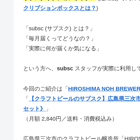
クリプションボックスとは？
)
「subsc (サブスク) とは？」
「毎月届くってどうなの？」
「実際に何が届くか気になる」
という方へ、
subsc
スタッフが実際に利用し
今回のご紹介は「
HIROSHIMA NOH BREWE
「
【クラフトビールのサブスク】広島県三次
セット》
」
（月額 2,840円／送料・消費税込み）
広島県三次市のクラフトビール醸造所「HIROSH