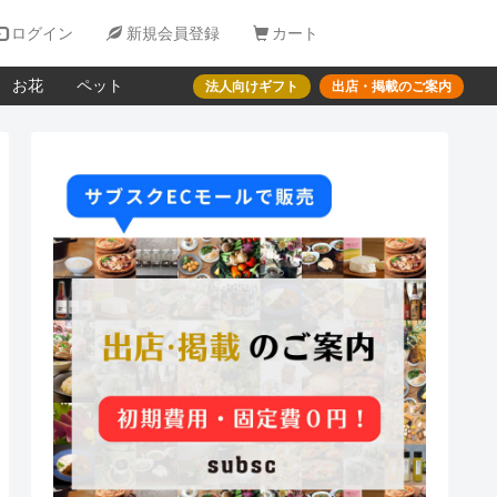

ログイン

新規会員登録

カート
お花
ペット
法人向けギフト
出店・掲載のご案内