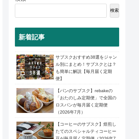
検索
新着記事
サブスクおすすめ38選をジャン
ル別にまとめ！サブスクとは？
も簡単に解説【毎月届く定期
便】
【パンのサブスク】rebakeの
「おたのしみ定期便」で全国の
ロスパンが毎月届く定期便
（2026年7月）
【コーヒーのサブスク】焙煎し
たてのスペシャルティコーヒー
豆が毎月届く定期便（2026年7