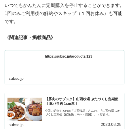
いつでもかんたんに定期購入を停止することができます。
1回のみご利用後の解約やスキップ（１回お休み）も可能
です。
《
関連記事・掲載商品》
https://subsc.jp/products/123
subsc.jp
【豚肉のサブスク】山西牧場 ぶたづくし定期便
《 豚バラ肉 1cm厚 》
今回ご紹介するのは「山西牧場」さんの、「山西牧場 ぶた
づくし定期便【配送先：本州・四国】」（月額 4...
2023.08.28
subsc.jp