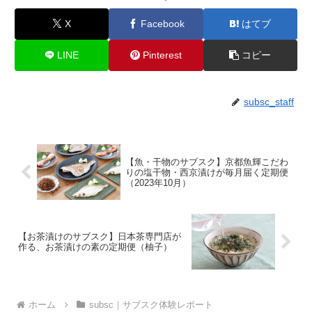
X
Facebook
はてブ
LINE
Pinterest
コピー
subsc_staff
【魚・干物のサブスク】京都魚輝こだわ
りの塩干物・西京漬けが毎月届く定期便
（2023年10月）
【お茶漬けのサブスク】日本茶専門店が
作る、お茶漬けの素の定期便（柚子）
ホーム
subsc｜サブスク体験レポート