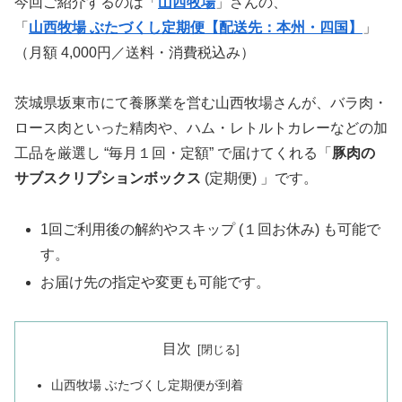
今回ご紹介するのは「
山西牧場
」さんの、
「
山西牧場 ぶたづくし定期便【配送先：本州・四国】
」
（月額 4,000円／送料・消費税込み）
茨城県坂東市にて養豚業を営む山西牧場さんが、バラ肉・
ロース肉といった精肉や、ハム・レトルトカレーなどの加
工品を厳選し “毎月１回・定額” で届けてくれる「
豚肉の
サブスクリプションボックス
(定期便) 」です。
1回ご利用後の解約やスキップ (１回お休み) も可能で
す。
お届け先の指定や変更も可能です。
目次
山西牧場 ぶたづくし定期便が到着