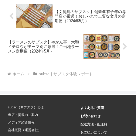
【文房具のサブスク】創業40有余年の専
門店が厳選！おしゃれで上質な文具の定
期便（2024年5月）
【ラーメンのサブスク】やかん亭・大和
イチロウがテーマ別に厳選！ご当地ラー
メン定期便（2024年5月）
ホーム
subsc｜サブスク体験レポート
subsc（サブスク）とは
よくあるご質問
出店・掲載のご案内
お問い合わせ
メディア紹介情報
配送方法・配送料
会社概要（運営会社）
お支払いについて