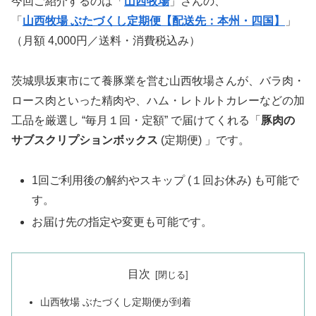
今回ご紹介するのは「
山西牧場
」さんの、
「
山西牧場 ぶたづくし定期便【配送先：本州・四国】
」
（月額 4,000円／送料・消費税込み）
茨城県坂東市にて養豚業を営む山西牧場さんが、バラ肉・
ロース肉といった精肉や、ハム・レトルトカレーなどの加
工品を厳選し “毎月１回・定額” で届けてくれる「
豚肉の
サブスクリプションボックス
(定期便) 」です。
1回ご利用後の解約やスキップ (１回お休み) も可能で
す。
お届け先の指定や変更も可能です。
目次
山西牧場 ぶたづくし定期便が到着