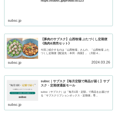
https://subsc.jp/products/123
subsc.jp
【豚肉のサブスク】山西牧場 ぶたづくし定期便
《挽肉&焼売セット》
今回ご紹介するのは「山西牧場」さんの、「山西牧場 ぶた
づくし定期便【配送先：本州・四国】」（月額 4...
2024.03.26
subsc.jp
subsc｜サブスク【毎月定額で商品が届く】サブ
スク・定期便通販モール
subsc（サブスク）は「毎月1回・定額」で商品をお届けす
る「サブスクリプションボックス・定期便」専...
subsc.jp