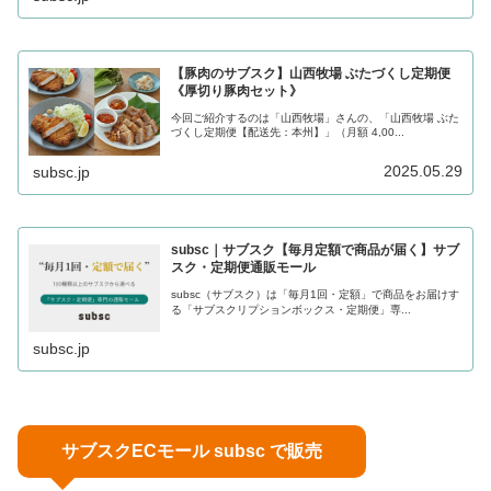
【豚肉のサブスク】山西牧場 ぶたづくし定期便
《厚切り豚肉セット》
今回ご紹介するのは「山西牧場」さんの、「山西牧場 ぶた
づくし定期便【配送先：本州】」（月額 4,00...
2025.05.29
subsc.jp
subsc｜サブスク【毎月定額で商品が届く】サブ
スク・定期便通販モール
subsc（サブスク）は「毎月1回・定額」で商品をお届けす
る「サブスクリプションボックス・定期便」専...
subsc.jp
サブスクECモール subsc で販売