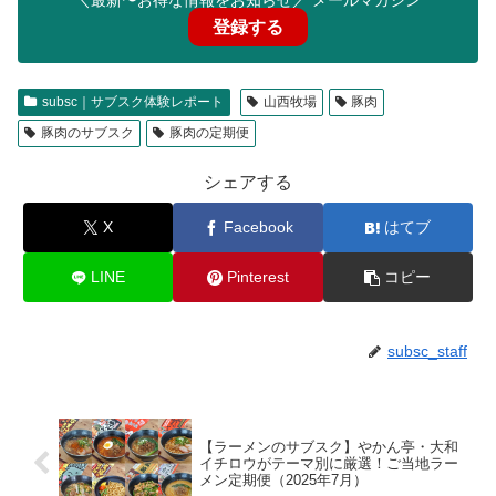
登録する
subsc｜サブスク体験レポート
山西牧場
豚肉
豚肉のサブスク
豚肉の定期便
シェアする
X
Facebook
はてブ
LINE
Pinterest
コピー
subsc_staff
【ラーメンのサブスク】やかん亭・大和
イチロウがテーマ別に厳選！ご当地ラー
メン定期便（2025年7月）