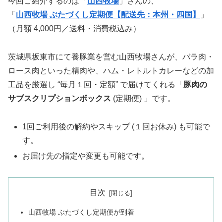
今回ご紹介するのは「
山西牧場
」さんの、
「
山西牧場 ぶたづくし定期便【配送先：本州・四国】
」
（月額 4,000円／送料・消費税込み）
茨城県坂東市にて養豚業を営む山西牧場さんが、バラ肉・
ロース肉といった精肉や、ハム・レトルトカレーなどの加
工品を厳選し “毎月１回・定額” で届けてくれる「
豚肉の
サブスクリプションボックス
(定期便) 」です。
1回ご利用後の解約やスキップ (１回お休み) も可能で
す。
お届け先の指定や変更も可能です。
目次
山西牧場 ぶたづくし定期便が到着