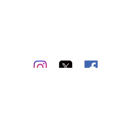
subsc（サブスク）とは
よくあるご質問
出店・掲載のご案内
お問い合わせ
メディア紹介情報
配送方法・配送料
会社概要（運営会社）
お支払いについて
特定商取引に関する表記
SNSアカウント