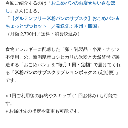
今回ご紹介するのは「
おこめパンのお店★ちいさなほ
し
」さんによる、
「
【グルテンフリー米粉パンのサブスク】おこめパン★
ちょっとづつセット ／発送先：本州・四国
」
（月額 2,700円／送料・消費税込み）
食物アレルギーに配慮した「卵・乳製品・小麦・ナッツ
不使用」の、新潟県産コシヒカリの米粉と天然酵母で製
造する「おこめパン」を
“毎月１回・定額”
で届けてくれ
る「
米粉パンのサブスクリプションボックス
(定期便) 」
です。
※ 1回ご利用後の解約やスキップ (１回お休み) も可能で
す。
※ お届け先の指定や変更も可能です。