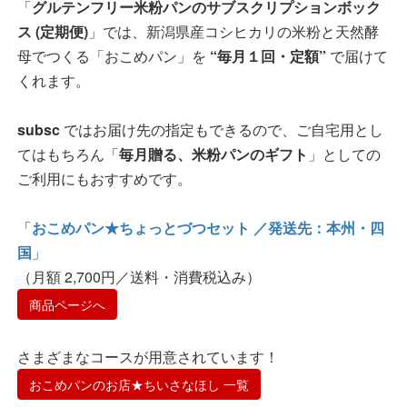
「
グルテンフリー米粉パンのサブスクリプションボック
ス (定期便)
」では、新潟県産コシヒカリの米粉と天然酵
母でつくる「おこめパン」を
“毎月１回・定額”
で届けて
くれます。
subsc
ではお届け先の指定もできるので、ご自宅用とし
てはもちろん「
毎月贈る、米粉パンのギフト
」としての
ご利用にもおすすめです。
「
おこめパン★ちょっとづつセット ／発送先：本州・四
国
」
（月額 2,700円／送料・消費税込み）
商品ページへ
さまざまなコースが用意されています！
おこめパンのお店★ちいさなほし 一覧