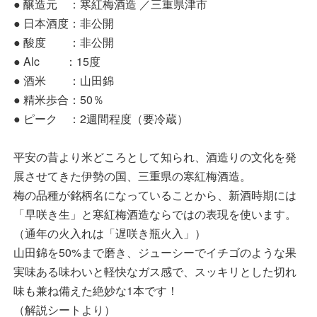
● 醸造元 ：寒紅梅酒造 ／三重県津市
● 日本酒度：非公開
● 酸度 ：非公開
● Alc ：15度
● 酒米 ：山田錦
● 精米歩合：50％
● ピーク ：2週間程度（要冷蔵）
平安の昔より米どころとして知られ、酒造りの文化を発
展させてきた伊勢の国、三重県の寒紅梅酒造。
梅の品種が銘柄名になっていることから、新酒時期には
「早咲き生」と寒紅梅酒造ならではの表現を使います。
（通年の火入れは「遅咲き瓶火入」）
山田錦を50%まで磨き、ジューシーでイチゴのような果
実味ある味わいと軽快なガス感で、スッキリとした切れ
味も兼ね備えた絶妙な1本です！
（解説シートより）