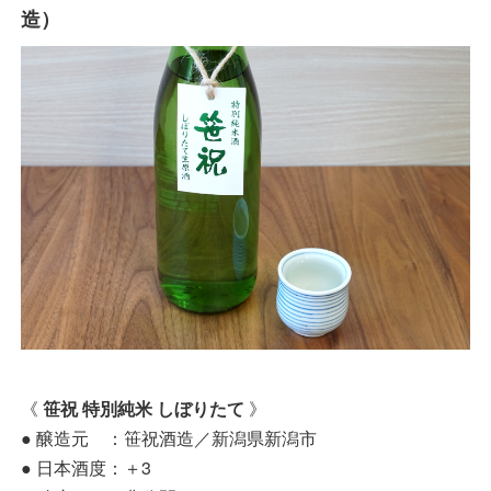
造）
《
笹祝 特別純米 しぼりたて
》
● 醸造元 ：笹祝酒造／新潟県新潟市
● 日本酒度：＋3