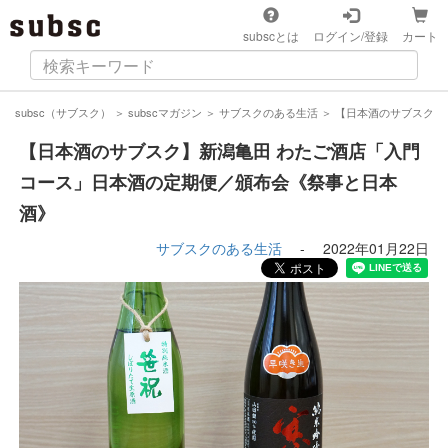
subscとは
ログイン/登録
カート
subsc（サブスク）
＞
subscマガジン
＞
サブスクのある生活
＞
【日本酒のサブスク】
【日本酒のサブスク】新潟亀田 わたご酒店「入門
コース」日本酒の定期便／頒布会《祭事と日本
酒》
サブスクのある生活
-
2022年01月22日