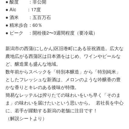
● 酸度 ：非公開
● Alc ：17度
● 酒米 ：五百万石
● 精米歩合：60％
● ピーク ：開栓後2〜3週間程度（要冷蔵）
新潟市の西蒲(にしかん)区旧巻町にある笹祝酒造。広大な
農地広がる西蒲区は日本酒をはじめ、ワインやビールな
ど、醸造業も盛んな地域。
数年前からスペックを「特別本醸造」から「特別純米」
としたフレッシュな新酒は、メロンのような吟醸香の豊
かな香りとキレのある後味が特徴。
簡易なレッテルは搾りたての味わいをいち早く「そのま
ま」の味わいを届けたいという思いから。 若社長を中心
に、若手が躍動する新潟の老舗に注目です！
（解説シートより）