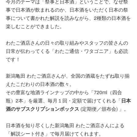
今月のテーマは「祭事と日本酒」ということで、なぜ祭
事で日本酒が飲まれるのか、日本酒をいただく日本の祭
事について書かれた解説を読みながら、2種類の日本酒を
楽しむことができました。
わたご酒店さんの日々の取り組みやスタッフの皆さんの
日常が伝わってくる「わたご通信・ワタゴニア」も必読
です！
新潟亀田 わたご酒店さんが、全国の酒蔵をたずね取り揃
えたこだわりの日本酒の数々。
その豊富な地酒ラインナップの中から「720ml（四合
瓶）2本」を厳選、毎月１回・定額で届けてくれる「
日本
酒のサブスクリプションボックス
(定期便／頒布会) 」。
日本酒を知り尽くした新潟亀田 わたご酒店さんによる
「解説シート付き」で毎月届けてくれます。