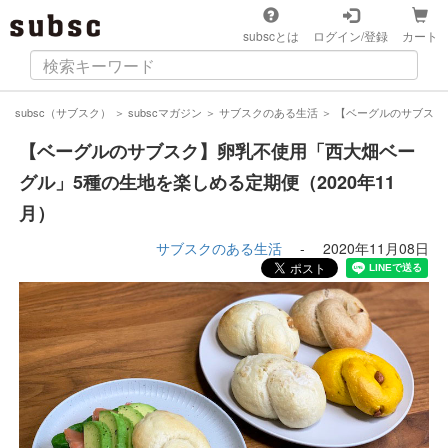
subscとは
ログイン/登録
カート
subsc（サブスク）
＞
subscマガジン
＞
サブスクのある生活
＞
【ベーグルのサブスク】
【ベーグルのサブスク】卵乳不使用「西大畑ベー
グル」5種の生地を楽しめる定期便（2020年11
月）
サブスクのある生活
-
2020年11月08日