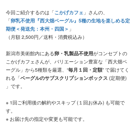
今回ご紹介するのは「
こかげカフェ
」さんの、
「
卵乳不使用『西大畑ベーグル』5種の生地を楽しめる定
期便＜発送先：本州・四国＞
」
（月額 2,500円／送料・消費税込み）
新潟市美術館内にある
卵・乳製品不使用
がコンセプトの
こかげカフェさんが、バリエーション豊富な「西大畑ベ
ーグル」から5種類を厳選、“
毎月１回・定額
” で届けてく
れる「
ベーグルのサブスクリプションボックス
(定期便)
」です。
※ 1回ご利用後の解約やスキップ (１回お休み) も可能で
す。
※ お届け先の指定や変更も可能です。