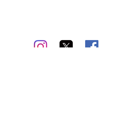
subsc（サブスク）とは
よくあるご質問
出店・掲載のご案内
お問い合わせ
メディア紹介情報
配送方法・配送料
会社概要（運営会社）
お支払いについて
特定商取引に関する表記
SNSアカウント
プライバシーポリシー
サブスクコラム
利用規約
法人向けギフトサービス