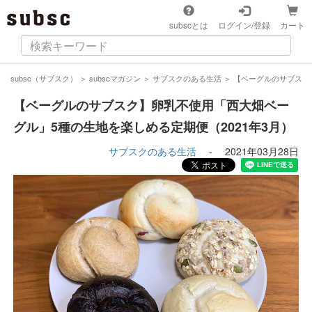
subscとは
ログイン/登録
カート
subsc（サブスク）
＞
subscマガジン
＞
サブスクのある生活
＞
【ベーグルのサブスク
【ベーグルのサブスク】卵乳不使用「西大畑ベー
グル」5種の生地を楽しめる定期便（2021年3月）
サブスクのある生活
-
2021年03月28日