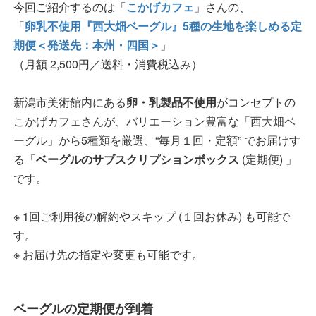
今回ご紹介するのは「
こかげカフェ
」さんの、
「
卵乳不使用『西大畑ベーグル』5種の生地を楽しめる定
期便＜発送先：本州・四国＞
」
（月額 2,500円／送料・消費税込み）
新潟市美術館内にある
卵・乳製品不使用
がコンセプトの
こかげカフェさんが、バリエーション豊富な「西大畑ベ
ーグル」から5種類を厳選、“毎月１回・定額” でお届けす
る「
ベーグルのサブスクリプションボックス
(定期便) 」
です。
※ 1回ご利用後の解約やスキップ (１回お休み) も可能で
す。
※ お届け先の指定や変更も可能です。
ベーグルの定期便が到着