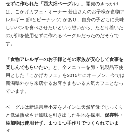
せずに作られた「西大畑ベーグル」
。開発のきっかけ
は、こかげカフェ・オーナー 若山さんのお子様が食物ア
レルギー (卵とピーナッツ) があり、自身の子どもに美味
しいパンを食べさせたいという想いから、たどり着いた
のが卵を使用せずに作れるベーグルだったのだそうで
す。
「
食物アレルギーのお子様とその家族が安心して食事を
楽しんでもらいたい
」と、全メニューを卵・乳製品不使
用とした「こかげカフェ」を2015年にオープン、今では
新潟県外から来店するお客さまもいる人気カフェとなっ
ています。
ベーグルは新潟県産小麦をメインに天然酵母でじっくり
と低温熟成させ風味を引き出した生地を採用。
保存料・
添加物は使用せず、１つ１つ手作りでつくられていま
す
。