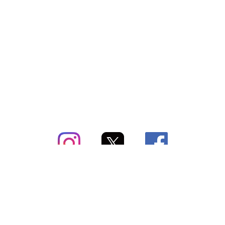
subsc（サブスク）とは
よくあるご質問
出店・掲載のご案内
お問い合わせ
メディア紹介情報
配送方法・配送料