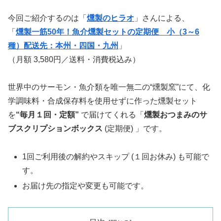
今回ご紹介するのは「
燻製のヒラオ
」さんによる、
「
燻製一筋50年！魚介燻製セットの定期便 小（3～6
種）配送先：本州・四国・九州
」
（月額 3,580円／送料・消費税込み）
世界中のサーモン・魚介類を唯一無二の“燻製窯”にて、化
学調味料・合成保存料を使用せずに作った燻製セット
を
“毎月１回・定額”
で届けてくれる「
燻製おつまみのサ
ブスクリプションボックス
(定期便) 」です。
1回ご利用後の解約やスキップ (１回お休み) も可能で
す。
お届け先の指定や変更も可能です。