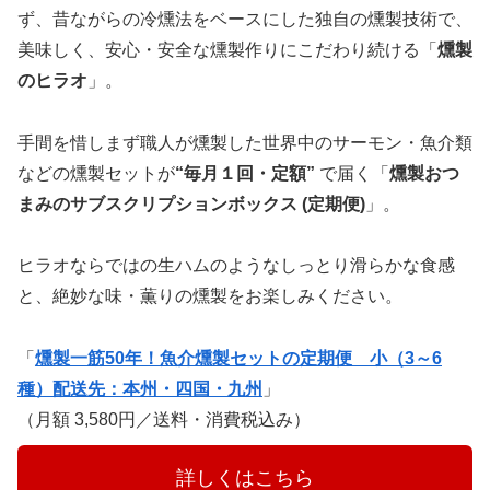
ず、昔ながらの冷燻法をベースにした独自の燻製技術で、
美味しく、安心・安全な燻製作りにこだわり続ける「
燻製
のヒラオ
」。
手間を惜しまず職人が燻製した世界中のサーモン・魚介類
などの燻製セットが
“毎月１回・定額”
で届く「
燻製おつ
まみのサブスクリプションボックス (定期便)
」。
ヒラオならではの生ハムのようなしっとり滑らかな食感
と、絶妙な味・薫りの燻製をお楽しみください。
「
燻製一筋50年！魚介燻製セットの定期便 小（3～6
種）配送先：本州・四国・九州
」
（月額 3,580円／送料・消費税込み）
　　　詳しくはこちら　　　