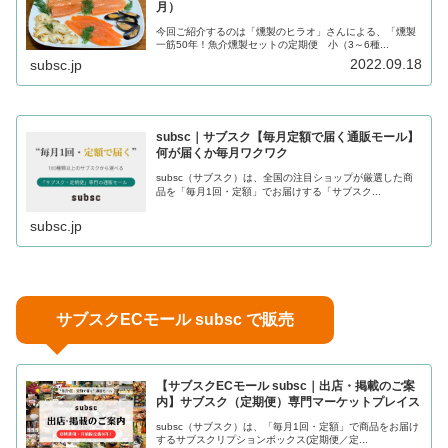
月）
今回ご紹介するのは「燻製のヒラオ」さんによる、「燻製
一筋50年！魚介燻製セットの定期便 小（3～6種...
2022.09.18
subsc.jp
subsc｜サブスク【毎月定額で届く通販モール】
何が届くか毎月ワクワク
subsc（サブスク）は、全国の注目ショップが厳選した商
品を「毎月1回・定額」でお届けする「サブスク...
subsc.jp
サブスクECモール subsc で販売
【サブスクECモール subsc｜出店・掲載のご案
内】サブスク（定期便）専門マーケットプレイス
subsc（サブスク）は、「毎月1回・定額」で商品をお届け
するサブスクリプションボックス(定期便／定...