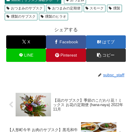
subsc｜サブスク体験レポート
おつまみ
おつまみのサブスク
おつまみの定期便
スモーク
燻製
燻製のサブスク
燻製のヒラオ
シェアする
X
Facebook
はてブ
LINE
Pinterest
コピー
subsc_staff
【花のサブスク】季節のこだわり花！ミ
ックス お花の定期便 (hana-naya) 2022年
11月
【人形町今半 お肉のサブスク】黒毛和牛