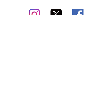
subsc（サブスク）とは
よくあるご質問
出店・掲載のご案内
お問い合わせ
メディア紹介情報
配送方法・配送料
会社概要（運営会社）
お支払いについて
特定商取引に関する表記
SNSアカウント
プライバシーポリシー
サブスクコラム
利用規約
法人向けギフトサービス
＼最新〜お得な情報をお知らせ／ メールマガジン
登録する
Copyright © subsc 2017-2026