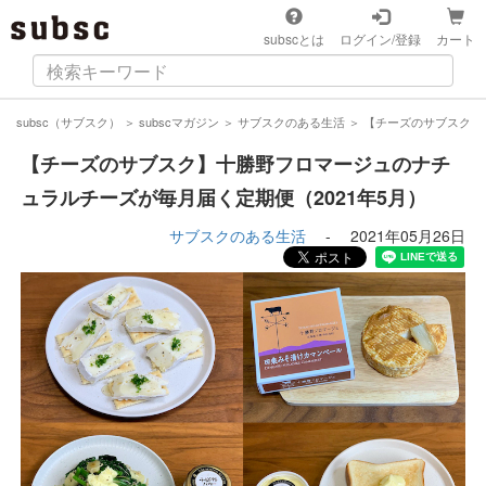
subscとは
ログイン/登録
カート
subsc（サブスク）
＞
subscマガジン
＞
サブスクのある生活
＞
【チーズのサブスク】
【チーズのサブスク】十勝野フロマージュのナチ
ュラルチーズが毎月届く定期便（2021年5月）
サブスクのある生活
-
2021年05月26日