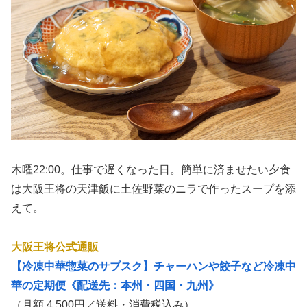
木曜22:00。仕事で遅くなった日。簡単に済ませたい夕食
は大阪王将の天津飯に土佐野菜のニラで作ったスープを添
えて。
大阪王将公式通販
【冷凍中華惣菜のサブスク】チャーハンや餃子など冷凍中
華の定期便《配送先：本州・四国・九州》
（月額 4,500円／送料・消費税込み）