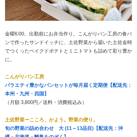
金曜6:00。出勤前にお弁当作り。こんがりパン工房の食パ
ンで作ったサンドイッチに、土佐野菜から届いた土佐金時
でつくったベイクドポテトとミニトマトも詰めて彩り豊か
に。
こんがりパン工房
バラエティ豊かなパンセットが毎月届く定期便【配送先：
本州・九州・四国】
（月額 3,800円／送料・消費税込み）
土佐野菜ーこころ、かよう。野菜の便り。
旬の野菜の詰め合わせ 大 (11～13品目)【配送先：沖
縄・北海道・離島をのぞく】