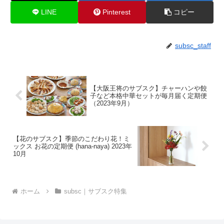
LINE
Pinterest
コピー
subsc_staff
【大阪王将のサブスク】チャーハンや餃
子など本格中華セットが毎月届く定期便
（2023年9月）
【花のサブスク】季節のこだわり花！ミ
ックス お花の定期便 (hana-naya) 2023年
10月
ホーム
subsc｜サブスク特集