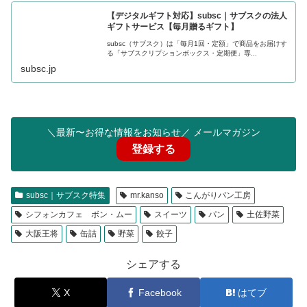
【デジタルギフト対応】subsc｜サブスクの法人
ギフトサービス【毎月贈るギフト】
subsc（サブスク）は「毎月1回・定額」で商品をお届けす
る「サブスクリプションボックス・定期便」専...
subsc.jp
＼最新〜お得な情報をお知らせ／ メールマガジン
登録する
subsc｜サブスク特集
mr.kanso
こんがりパン工房
シフォンカフェ ボン・ムー
スイーツ
パン
土佐野菜
大阪王将
缶詰
野菜
餃子
シェアする
X
Facebook
はてブ