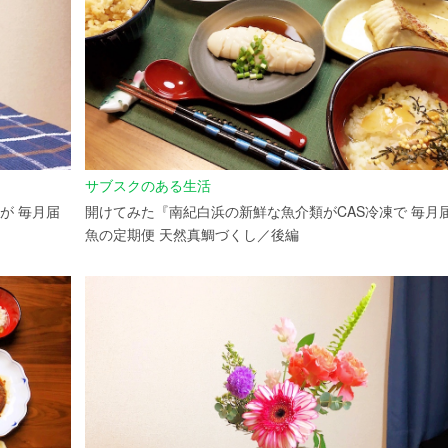
サブスクのある生活
が 毎月届
開けてみた『南紀白浜の新鮮な魚介類がCAS冷凍で 毎月
魚の定期便 天然真鯛づくし／後編