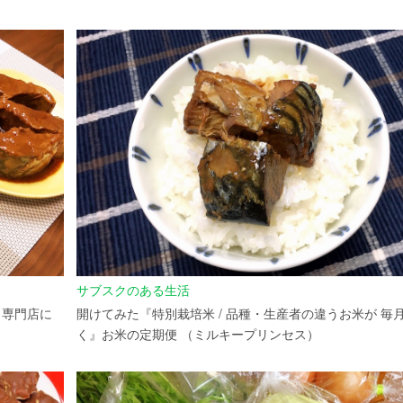
サブスクのある生活
』専門店に
開けてみた『特別栽培米 / 品種・生産者の違うお米が 毎
く』お米の定期便 （ミルキープリンセス）