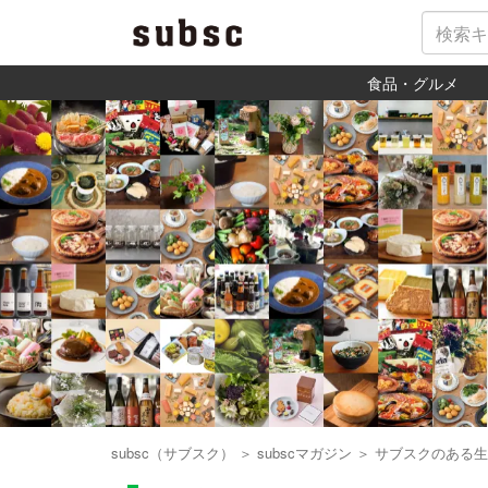
食品・グルメ
subsc（サブスク）
＞
subscマガジン
＞
サブスクのある生