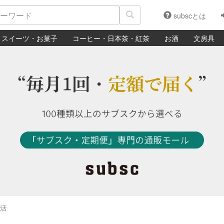
subscとは
スイーツ・お菓子
コーヒー・日本茶・紅茶
お酒
文房具
活